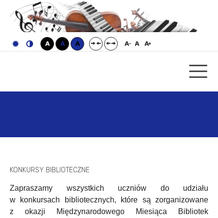
A
A
A
A
A
A
-
+
KONKURSY BIBLIOTECZNE
Zapraszamy wszystkich uczniów do udziału
w konkursach bibliotecznych, które są zorganizowane
z okazji Międzynarodowego Miesiąca Bibliotek