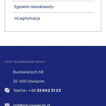
Egzamin ósmoklasisty
mLegitymacja
DANE
TELEADRESOWE SZKOŁY
Budowlanych 68
32-600 Oświęcim
Telefon: +48
33 842 31 23
sp9@eduoswiecim.pl